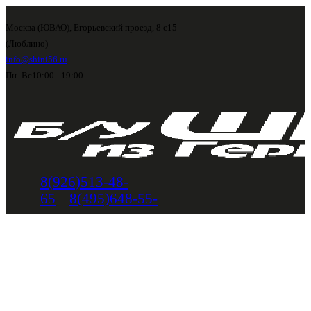
Москва (ЮВАО), Егорьевский проезд, 8 с15
(Люблино)
info@shini56.ru
Пн- Вс
10:00 - 19:00
8(926)513-48-
65
8(495)648-55-