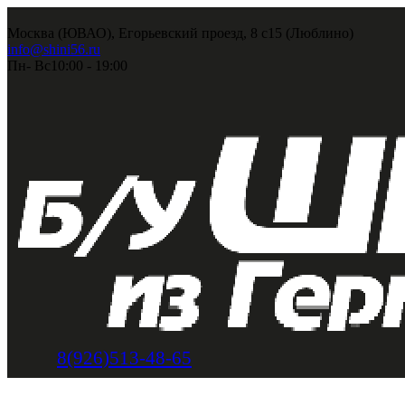
Москва (ЮВАО), Егорьевский проезд, 8 с15 (Люблино)
info@shini56.ru
Пн- Вс
10:00 - 19:00
8(926)513-48-65