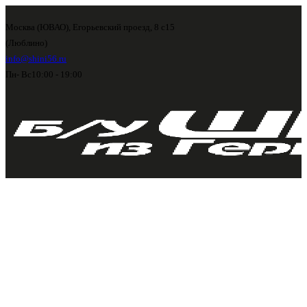
Москва (ЮВАО), Егорьевский проезд, 8 с15
(Люблино)
info@shini56.ru
Пн- Вс
10:00 - 19:00