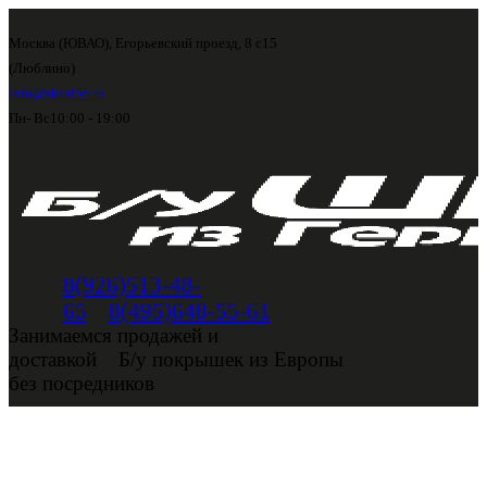
Москва (ЮВАО), Егорьевский проезд, 8 с15
(Люблино)
info@shini56.ru
Пн- Вс
10:00 - 19:00
8(926)513-48-
65
8(495)648-55-61
Занимаемся продажей и
доставкой
Б/у покрышек из Европы
без посредников