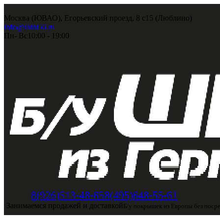
Москва (ЮВАО), Егорьевский проезд, 8 с15 (Люблино)
info@shini56.ru
Пн- Вс
10:00 - 19:00
8(495)648-55-61
8(926)513-48-65
Занимаемся продажей и доставкой
Б/у покрышек из Европы без поср