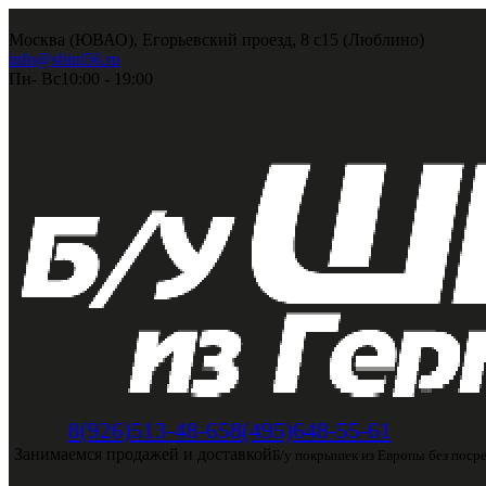
Москва (ЮВАО), Егорьевский проезд, 8 с15 (Люблино)
info@shini56.ru
Пн- Вс
10:00 - 19:00
8(495)648-55-61
8(926)513-48-65
Занимаемся продажей и доставкой
Б/у покрышек из Европы без поср