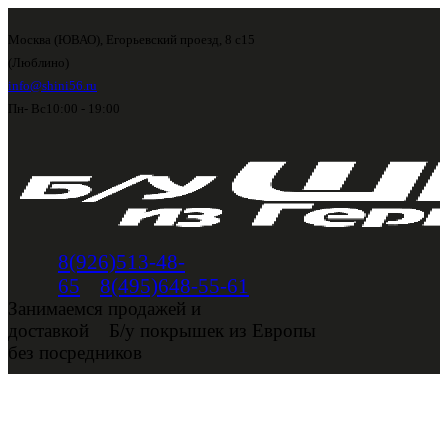
Москва (ЮВАО), Егорьевский проезд, 8 с15
(Люблино)
info@shini56.ru
Пн- Вс
10:00 - 19:00
8(926)513-48-
65
8(495)648-55-61
Занимаемся продажей и
доставкой
Б/у покрышек из Европы
без посредников