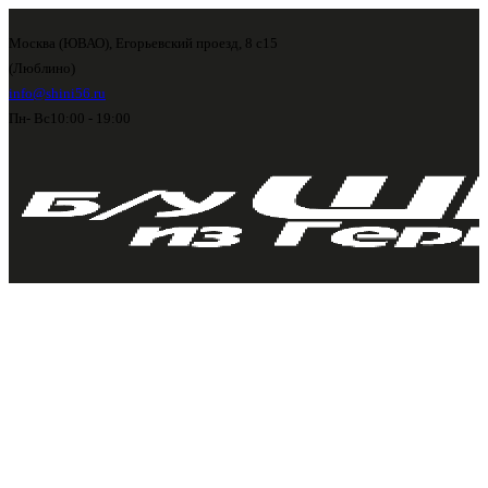
Москва (ЮВАО), Егорьевский проезд, 8 с15
(Люблино)
info@shini56.ru
Пн- Вс
10:00 - 19:00