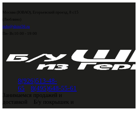
Москва (ЮВАО), Егорьевский проезд, 8 с15
(Люблино)
info@shini56.ru
Пн- Вс
10:00 - 19:00
8(926)513-48-
65
8(495)648-55-61
Занимаемся продажей и
доставкой
Б/у покрышек и