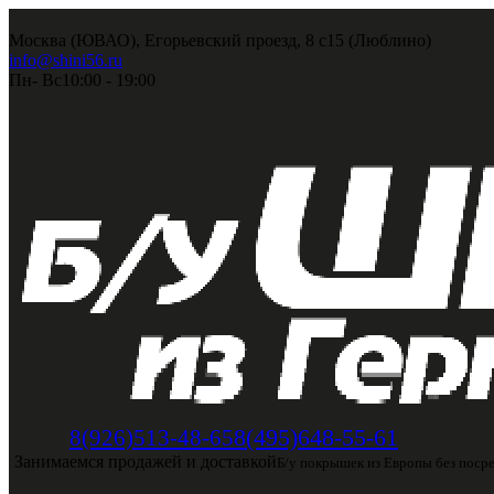
Москва (ЮВАО), Егорьевский проезд, 8 с15 (Люблино)
info@shini56.ru
Пн- Вс
10:00 - 19:00
8(495)648-55-61
8(926)513-48-65
Занимаемся продажей и доставкой
Б/у покрышек из Европы без поср