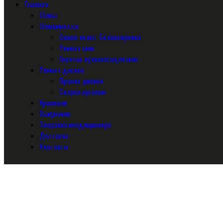
Главная
Шины
Шиномонтаж
Смена колес. Балансировка
Ремонт шин
Горячая вулканизация шин
Ремонт дисков
Правка дисков
Сварка аргоном
Хранение
Выкуп шин
Заправка кондиционера
Доставка
Контакты