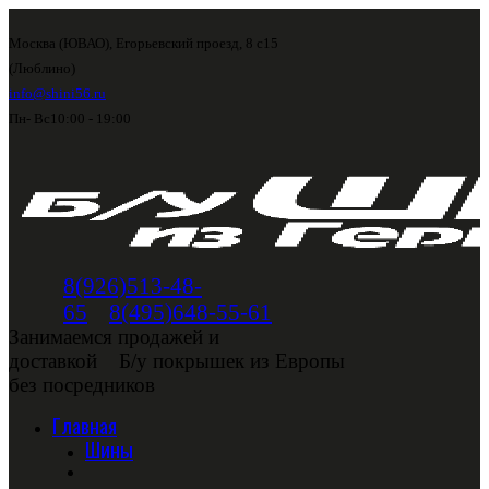
Москва (ЮВАО), Егорьевский проезд, 8 с15
(Люблино)
info@shini56.ru
Пн- Вс
10:00 - 19:00
8(926)513-48-
65
8(495)648-55-61
Занимаемся продажей и
доставкой
Б/у покрышек из Европы
без посредников
Главная
Шины