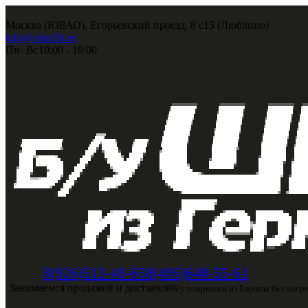
Москва (ЮВАО), Егорьевский проезд, 8 с15 (Люблино)
info@shini56.ru
Пн- Вс
10:00 - 19:00
8(495)648-55-61
8(926)513-48-65
Занимаемся продажей и доставкой
Б/у покрышек из Европы без поср