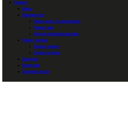
Главная
Шины
Шиномонтаж
Смена колес. Балансировка
Ремонт шин
Горячая вулканизация шин
Ремонт дисков
Правка дисков
Сварка аргоном
Хранение
Выкуп шин
Заправка конди