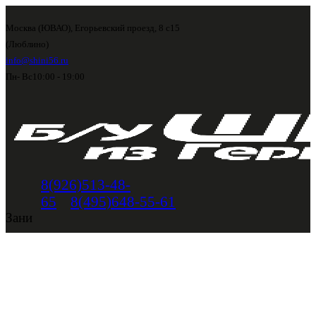
Москва (ЮВАО), Егорьевский проезд, 8 с15
(Люблино)
info@shini56.ru
Пн- Вс
10:00 - 19:00
8(926)513-48-
65
8(495)648-55-61
Зани