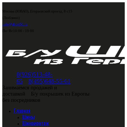
Москва (ЮВАО), Егорьевский проезд, 8 с15
(Люблино)
info@shini56.ru
Пн- Вс
10:00 - 19:00
8(926)513-48-
65
8(495)648-55-61
Занимаемся продажей и
доставкой
Б/у покрышек из Европы
без посредников
Главная
Шины
Шиномонтаж