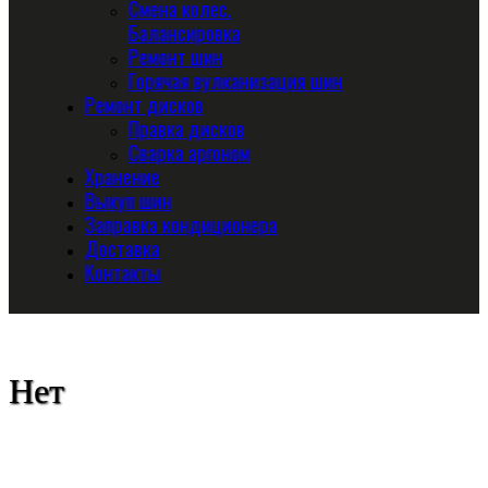
Смена колес.
Балансировка
Ремонт шин
Горячая вулканизация шин
Ремонт дисков
Правка дисков
Сварка аргоном
Хранение
Выкуп шин
Заправка кондиционера
Доставка
Контакты
Нет