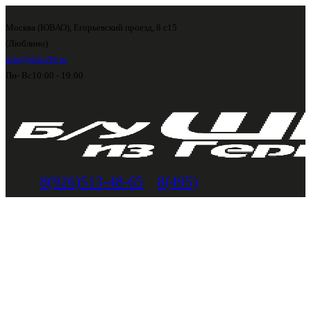
Москва (ЮВАО), Егорьевский проезд, 8 с15
(Люблино)
info@shini56.ru
Пн- Вс
10:00 - 19:00
8(926)513-48-65
8(495)