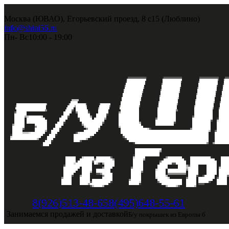
Москва (ЮВАО), Егорьевский проезд, 8 с15 (Люблино)
info@shini56.ru
Пн- Вс
10:00 - 19:00
8(495)648-55-61
8(926)513-48-65
Занимаемся продажей и доставкой
Б/у покрышек из Европы б