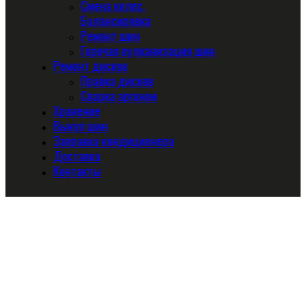
Смена колес.
Балансировка
Ремонт шин
Горячая вулканизация шин
Ремонт дисков
Правка дисков
Сварка аргоном
Хранение
Выкуп шин
Заправка кондиционера
Доставка
Контакты