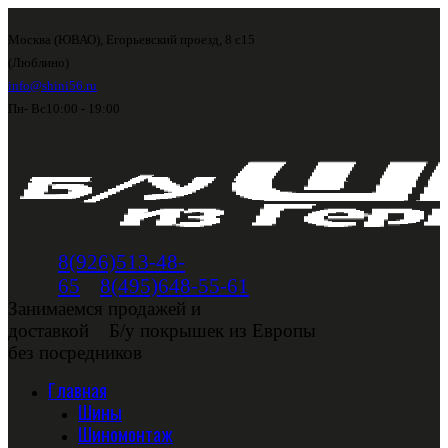
Москва (ЮВАО), Егорьевский проезд, 8 с15
(Люблино)
info@shini56.ru
Пн- Вс
10:00 - 19:00
8(926)513-48-
65
8(495)648-55-61
Занимаемся продажей и
доставкой
Б/у покрышек из Европы
без посредников
Главная
Шины
Шиномонтаж