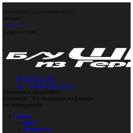
Москва (ЮВАО), Егорьевский проезд, 8 с15
(Люблино)
info@shini56.ru
Пн- Вс
10:00 - 19:00
8(926)513-48-
65
8(495)648-55-61
Занимаемся продажей и
доставкой
Б/у покрышек из Европы
без посредников
Главная
Шины
Шиномонтаж