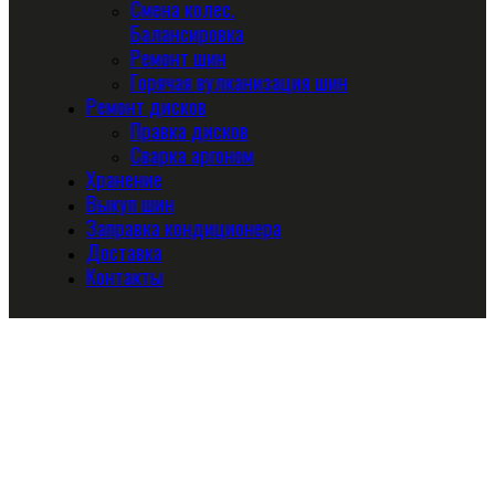
Смена колес.
Балансировка
Ремонт шин
Горячая вулканизация шин
Ремонт дисков
Правка дисков
Сварка аргоном
Хранение
Выкуп шин
Заправка кондиционера
Доставка
Контакты