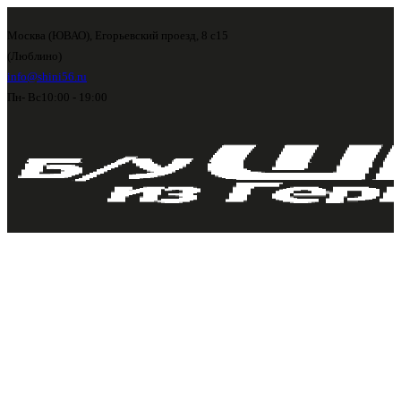
Москва (ЮВАО), Егорьевский проезд, 8 с15
(Люблино)
info@shini56.ru
Пн- Вс
10:00 - 19:00