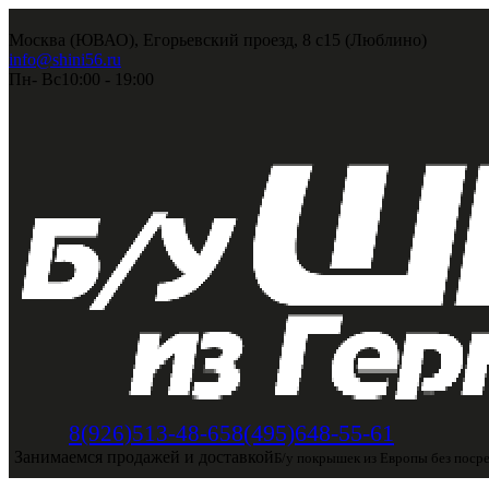
Москва (ЮВАО), Егорьевский проезд, 8 с15 (Люблино)
info@shini56.ru
Пн- Вс
10:00 - 19:00
8(495)648-55-61
8(926)513-48-65
Занимаемся продажей и доставкой
Б/у покрышек из Европы без поср