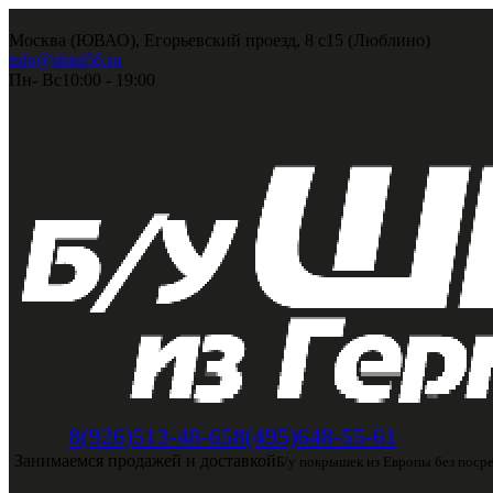
Москва (ЮВАО), Егорьевский проезд, 8 с15 (Люблино)
info@shini56.ru
Пн- Вс
10:00 - 19:00
8(495)648-55-61
8(926)513-48-65
Занимаемся продажей и доставкой
Б/у покрышек из Европы без поср