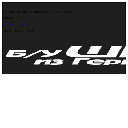
Москва (ЮВАО), Егорьевский проезд, 8 с15
(Люблино)
info@shini56.ru
Пн- Вс
10:00 - 19:00