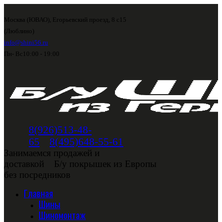
Москва (ЮВАО), Егорьевский проезд, 8 с15
(Люблино)
info@shini56.ru
Пн- Вс
10:00 - 19:00
8(926)513-48-
65
8(495)648-55-61
Занимаемся продажей и
доставкой
Б/у покрышек из Европы
без посредников
Главная
Шины
Шиномонтаж