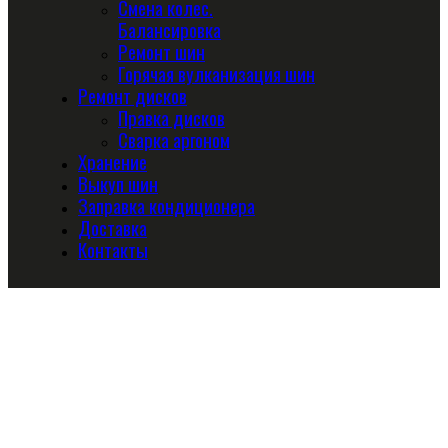
Смена колес.
Балансировка
Ремонт шин
Горячая вулканизация шин
Ремонт дисков
Правка дисков
Сварка аргоном
Хранение
Выкуп шин
Заправка кондиционера
Доставка
Контакты