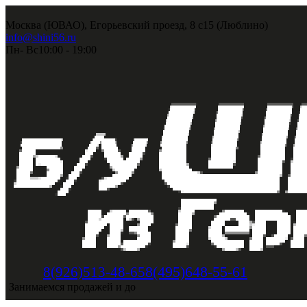
Москва (ЮВАО), Егорьевский проезд, 8 с15 (Люблино)
info@shini56.ru
Пн- Вс
10:00 - 19:00
8(495)648-55-61
8(926)513-48-65
Занимаемся продажей и до