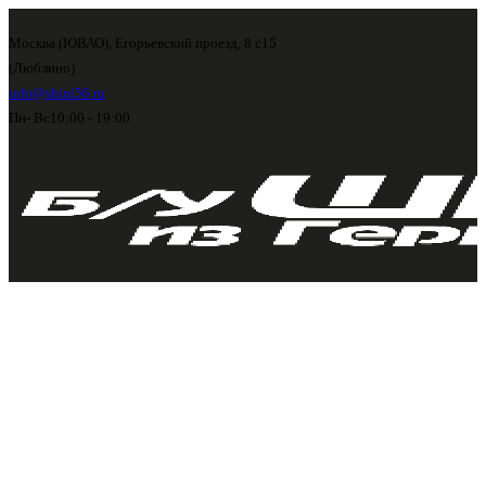
Москва (ЮВАО), Егорьевский проезд, 8 с15
(Люблино)
info@shini56.ru
Пн- Вс
10:00 - 19:00