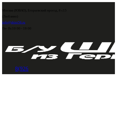
Москва (ЮВАО), Егорьевский проезд, 8 с15
(Люблино)
info@shini56.ru
Пн- Вс
10:00 - 19:00
8(926