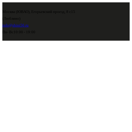
Москва (ЮВАО), Егорьевский проезд, 8 с15
(Люблино)
info@shini56.ru
Пн- Вс
10:00 - 19:00