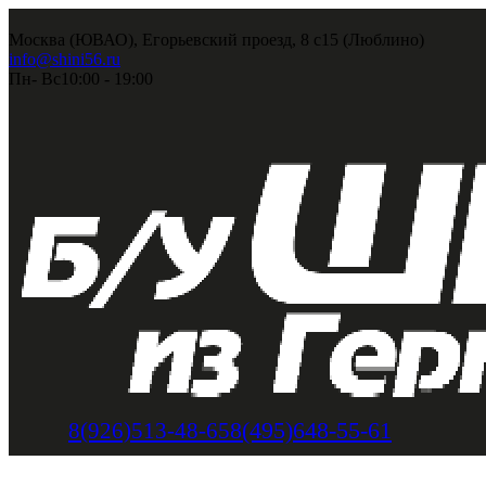
Москва (ЮВАО), Егорьевский проезд, 8 с15 (Люблино)
info@shini56.ru
Пн- Вс
10:00 - 19:00
8(495)648-55-61
8(926)513-48-65