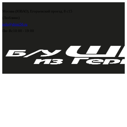
Москва (ЮВАО), Егорьевский проезд, 8 с15
(Люблино)
info@shini56.ru
Пн- Вс
10:00 - 19:00