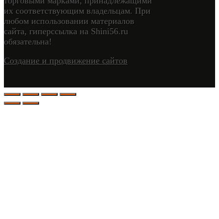
торговыми марками, принадлежащими
их соответствующим владельцам. При
любом использовании материалов
сайта, гиперссылка на Shini56.ru
обязательна!
Создание и продвижение сайтов
ล็อต
ล็อต
ล็อต
สล็อตเว็บตรง