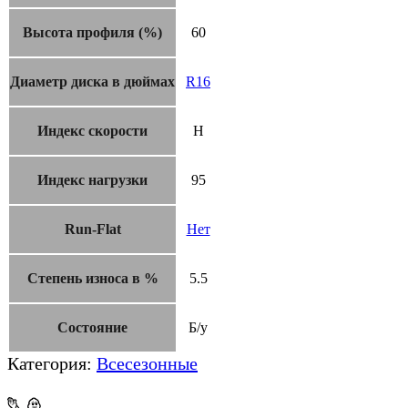
Высота профиля (%)
60
Диаметр диска в дюймах
R16
Индекс скорости
H
Индекс нагрузки
95
Run-Flat
Нет
Степень износа в %
5.5
Состояние
Б/у
Категория:
Всесезонные