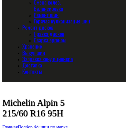
Смена колес.
Балансировка
Ремонт шин
Горячая вулканизация шин
Ремонт дисков
Правка дисков
Сварка аргоном
Хранение
Выкуп шин
Заправка кондиционера
Доставка
Контакты
Michelin Alpin 5
215/60 R16 95H
Главная
Подбор б/у шин по марке