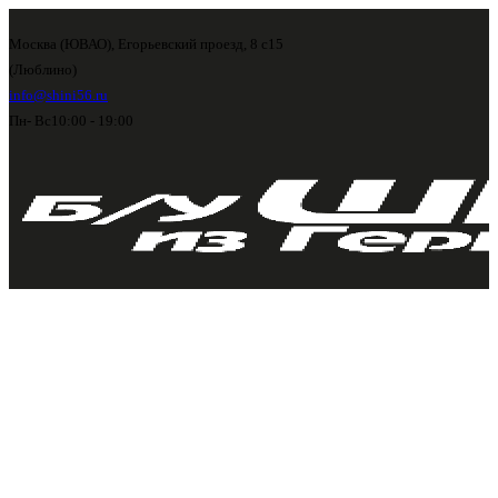
Москва (ЮВАО), Егорьевский проезд, 8 с15
(Люблино)
info@shini56.ru
Пн- Вс
10:00 - 19:00