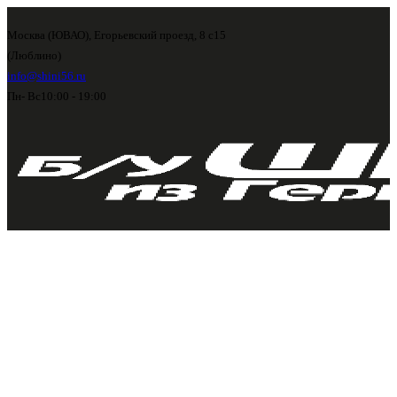
Москва (ЮВАО), Егорьевский проезд, 8 с15
(Люблино)
info@shini56.ru
Пн- Вс
10:00 - 19:00