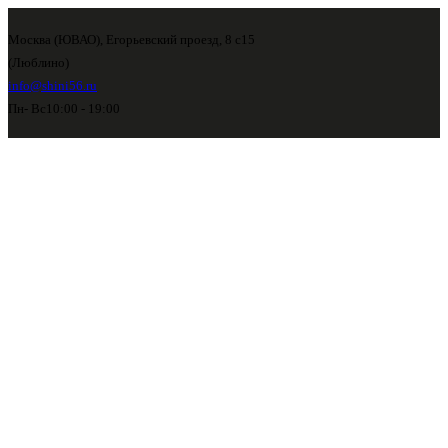
Москва (ЮВАО), Егорьевский проезд, 8 с15
(Люблино)
info@shini56.ru
Пн- Вс
10:00 - 19:00