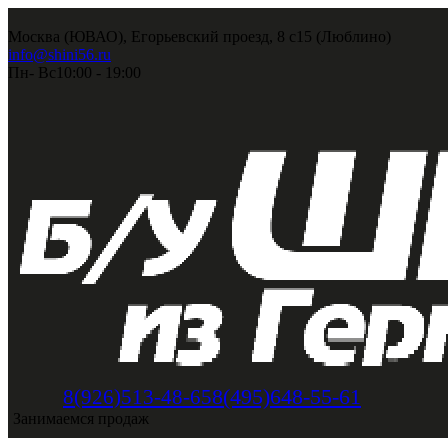
Москва (ЮВАО), Егорьевский проезд, 8 с15 (Люблино)
info@shini56.ru
Пн- Вс
10:00 - 19:00
8(495)648-55-61
8(926)513-48-65
Занимаемся продаж