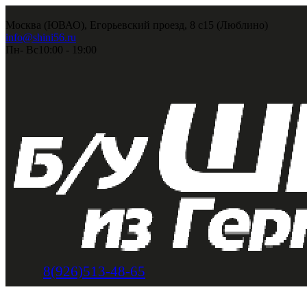
Москва (ЮВАО), Егорьевский проезд, 8 с15 (Люблино)
info@shini56.ru
Пн- Вс
10:00 - 19:00
8(926)513-48-65