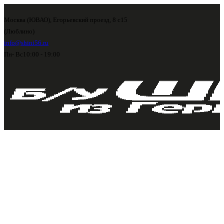
Москва (ЮВАО), Егорьевский проезд, 8 с15
(Люблино)
info@shini56.ru
Пн- Вс
10:00 - 19:00