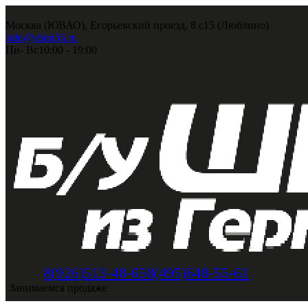
Москва (ЮВАО), Егорьевский проезд, 8 с15 (Люблино)
info@shini56.ru
Пн- Вс
10:00 - 19:00
8(495)648-55-61
8(926)513-48-65
Занимаемся продаже