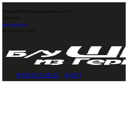
Москва (ЮВАО), Егорьевский проезд, 8 с15
(Люблино)
info@shini56.ru
Пн- Вс
10:00 - 19:00
8(926)513-48-65
8(495)