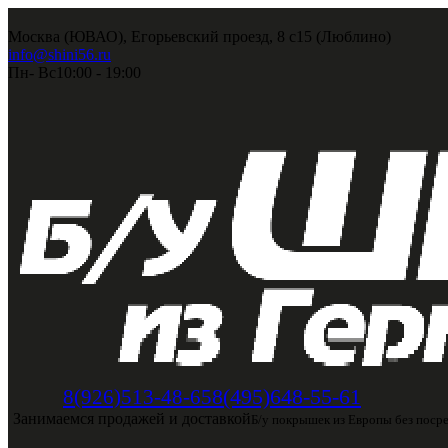
Москва (ЮВАО), Егорьевский проезд, 8 с15 (Люблино)
info@shini56.ru
Пн- Вс
10:00 - 19:00
8(495)648-55-61
8(926)513-48-65
Занимаемся продажей и доставкой
Б/у покрышек из Европы без поср