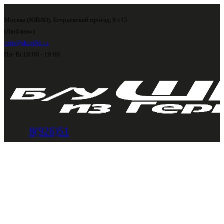
Москва (ЮВАО), Егорьевский проезд, 8 с15
(Люблино)
info@shini56.ru
Пн- Вс
10:00 - 19:00
8(926)51