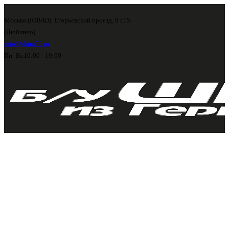
Москва (ЮВАО), Егорьевский проезд, 8 с15
(Люблино)
info@shini56.ru
Пн- Вс
10:00 - 19:00