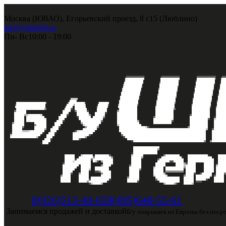
Москва (ЮВАО), Егорьевский проезд, 8 с15 (Люблино)
info@shini56.ru
Пн- Вс
10:00 - 19:00
8(495)648-55-61
8(926)513-48-65
Занимаемся продажей и доставкой
Б/у покрышек из Европы без поср