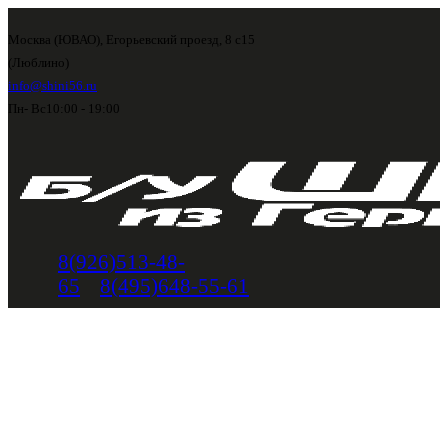
Москва (ЮВАО), Егорьевский проезд, 8 с15
(Люблино)
info@shini56.ru
Пн- Вс
10:00 - 19:00
8(926)513-48-
65
8(495)648-55-61