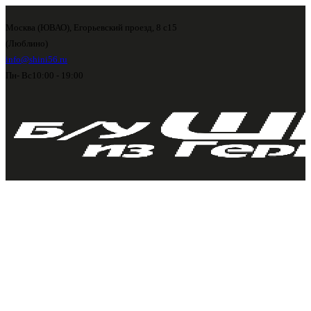
Москва (ЮВАО), Егорьевский проезд, 8 с15
(Люблино)
info@shini56.ru
Пн- Вс
10:00 - 19:00