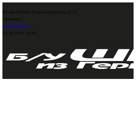
Москва (ЮВАО), Егорьевский проезд, 8 с15
(Люблино)
info@shini56.ru
Пн- Вс
10:00 - 19:00