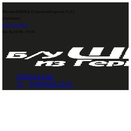
Москва (ЮВАО), Егорьевский проезд, 8 с15
(Люблино)
info@shini56.ru
Пн- Вс
10:00 - 19:00
8(926)513-48-
65
8(495)648-55-61