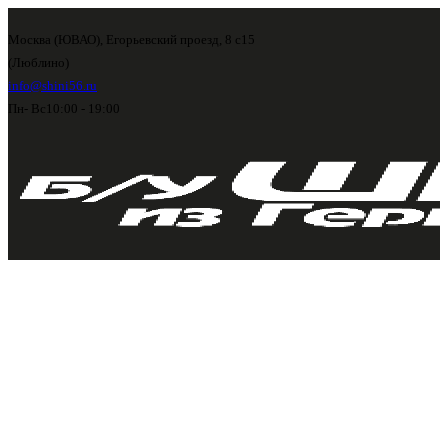
Москва (ЮВАО), Егорьевский проезд, 8 с15
(Люблино)
info@shini56.ru
Пн- Вс
10:00 - 19:00