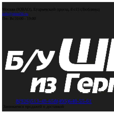
Москва (ЮВАО), Егорьевский проезд, 8 с15 (Люблино)
info@shini56.ru
Пн- Вс
10:00 - 19:00
8(495)648-55-61
8(926)513-48-65
Занимаемся продажей и доставкой