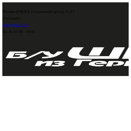
Москва (ЮВАО), Егорьевский проезд, 8 с15
(Люблино)
info@shini56.ru
Пн- Вс
10:00 - 19:00