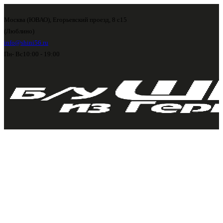
Москва (ЮВАО), Егорьевский проезд, 8 с15
(Люблино)
info@shini56.ru
Пн- Вс
10:00 - 19:00